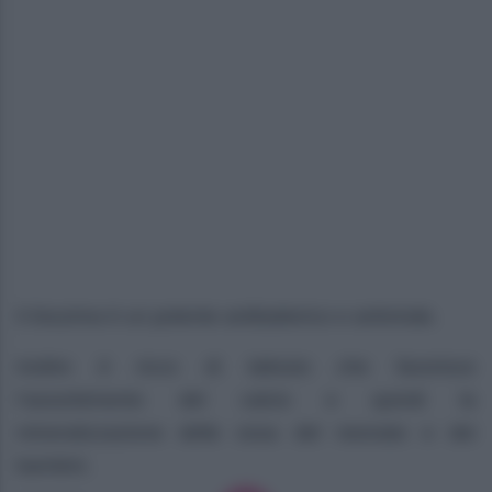
Il
lisozima
è un potente antibatterico e antivirale.
Inoltre è ricco di lattosio che favorisce
l’assorbimento del calcio e quindi la
mineralizzazione delle ossa del neonato e dei
bambini.