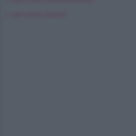
Latte d’asina: proprietà