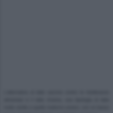
L’alternativa al latte vaccino contro le intolleranze
alimentari è il latte d’asina, una tipologia di latte
molto simile a quello materno umano, con un basso