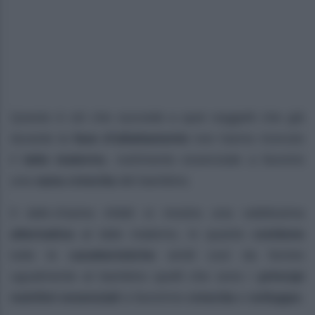
Questo è ciò che succede a quei soggetti che già
durante la
fase d’allattamento
non hanno ricevuto
il
latte materno
, nutrimento essenziale a favorire
una
sana crescita
del bambino.
Il
latte d’asina
infatti si mostra una validissima
alternativa
al latte materno, in quanto
contiene
tutte le
caratteristiche
simili così da fornire
ugualmente al bambino quelli che sono i
principi
nutritivi essenziali
a favorirne
crescita
e
sviluppo
.