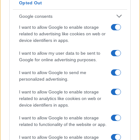
Opted Out
suo timore
sta già prendendo forma
.
Google consents
I want to allow Google to enable storage
related to advertising like cookies on web or
device identifiers in apps.
I want to allow my user data to be sent to
Google for online advertising purposes.
I want to allow Google to send me
personalized advertising.
I want to allow Google to enable storage
related to analytics like cookies on web or
device identifiers in apps.
I want to allow Google to enable storage
related to functionality of the website or app.
I want to allow Google to enable storage