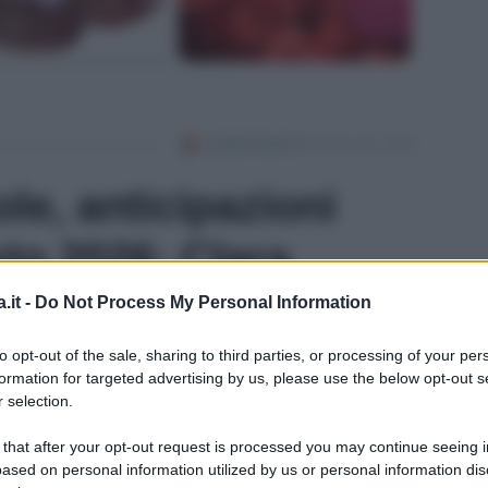
le, anticipazioni
to 2026: Clara
adimento di Eduardo
.it -
Do Not Process My Personal Information
to opt-out of the sale, sharing to third parties, or processing of your per
Suggerisci una modifica
formation for targeted advertising by us, please use the below opt-out s
ntent Editor
 selection.
 that after your opt-out request is processed you may continue seeing i
uardo. Intanto, come vedremo nelle anticipazioni
ased on personal information utilized by us or personal information dis