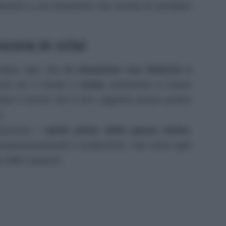
davanti a una situazione che rischia di cambiare
cora in crisi
endere atto che
la situazione con Roberto è
za tra il marito e
Greta
continuerà a creare
are il timore che il loro rapporto possa essere
e.
zieranno i
saluti prima della pausa estiva
:
 temporaneamente il condominio, che come ogni
o delle vacanze.