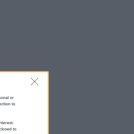
sonal or
ection to
nterest-
closed to