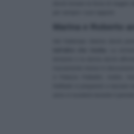
dovrà trovare la forza di reagire 
per sempre i suoi rapporti.
Marina e Roberto an
Nel frattempo Marina dovrà pr
tutt’altro che risolta.
La vicinan
tensione e la donna dovrà affront
nuovamente messo in discussion
A Palazzo Palladini, inoltre, ini
Raffaele si preparerà a lasciare
anno si svuoterà durante il period