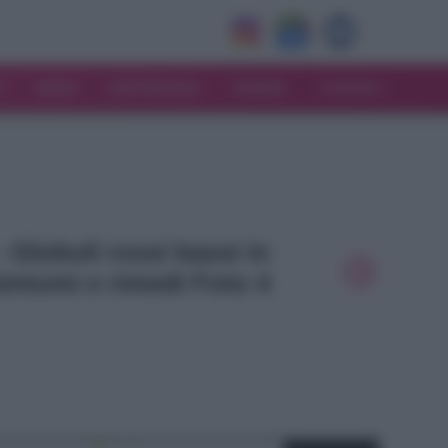
V
MODA
MATRIMONIO
MAMMA
CONSIGLI
- Globuli rossi bassi in
intomi e rimedi Foto 4