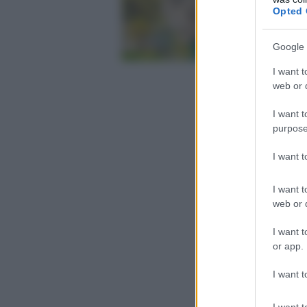
Opted 
Google 
I want t
web or d
I want t
purpose
I want 
I want t
web or d
I want t
or app.
I want t
I want t