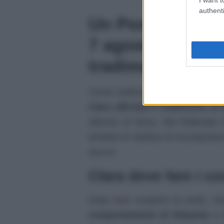
authenti
Un Posto Al Sole
7 agosto 2026: Cl
tradimento di E
Come vedremo nelle anticipazioni
Clara affronta il tradimento di
silenzio di Rosa. Nel frattempo 
tentativi di Stefano di riconquista
sua ex.
Clara deve fare i c
Dopo aver scoperto la verità, Cla
comportamento di Eduardo
e l