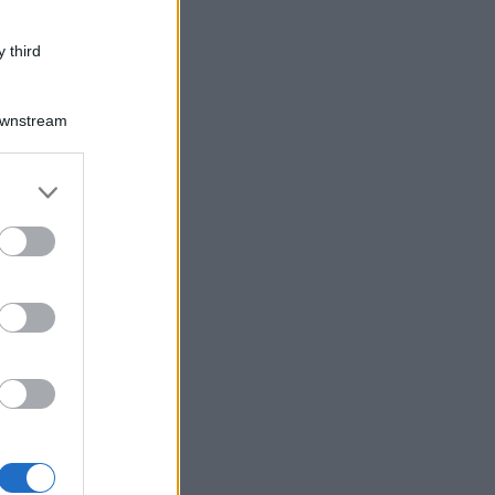
 third
Downstream
er and store
to grant or
ed purposes