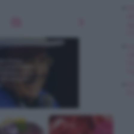
Un
an
ag
il
La
ve
Cu
fu
Or
6 