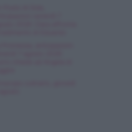
 Posto Al Sole,
ticipazioni venerdì 7
osto 2026: Clara affronta
 tradimento di Eduardo
 Promessa, anticipazioni
nerdì 7 agosto 2026:
rro chiede ad Angela di
ggire
oscopo culinario, giovedì
agosto