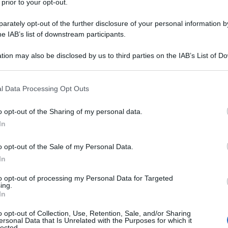
 prior to your opt-out.
puntata di venerdì 7 agosto 2026, la donna dovrà
orosa, mentre Marina vivrà nuove tensioni nel
rately opt-out of the further disclosure of your personal information by
he IAB’s list of downstream participants.
tion may also be disclosed by us to third parties on the IAB’s List of 
 that may further disclose it to other third parties.
 that this website/app uses one or more Google services and may gath
l Data Processing Opt Outs
including but not limited to your visit or usage behaviour. You may click 
 to Google and its third-party tags to use your data for below specifi
o opt-out of the Sharing of my personal data.
ogle consent section.
In
o opt-out of the Sale of my Personal Data.
In
to opt-out of processing my Personal Data for Targeted
ing.
In
o opt-out of Collection, Use, Retention, Sale, and/or Sharing
ersonal Data that Is Unrelated with the Purposes for which it
lected.