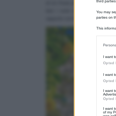
third parties
di Un Posto al Sole relative alla 
fare i conti con una verità dol
You may sepa
parties on t
rapporto con Roberto.
This informa
Participants
Please note
Persona
information 
deny consent
I want t
in below Go
Opted 
I want t
Opted 
I want 
Advertis
Opted 
I want t
of my P
was col