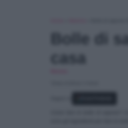
Home
»
Mamma
»
Bolle di sapone f
Bolle di s
casa
Mamma
Tempo di lettura: 3 minuti
Seguici su
Fonti Preferite
Come fare le bolle di sapone? Co
sono gli ingredienti per fare le bo