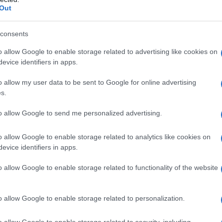
e di sapone
Out
concentrato per il lavaggio a mano dei piatti;
consents
o allow Google to enable storage related to advertising like cookies on
evice identifiers in apps.
o allow my user data to be sent to Google for online advertising
s.
le bolle di sapone in
to allow Google to send me personalized advertising.
o allow Google to enable storage related to analytics like cookies on
evice identifiers in apps.
e.
to per le dosi un bicchierino da liquore o una
o allow Google to enable storage related to functionality of the website
iere un contenitore più grande.
o allow Google to enable storage related to personalization.
due giorni circa. Più si lascia ferma la miscela
o allow Google to enable storage related to security, including