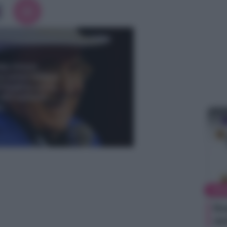
MA
Ba
de