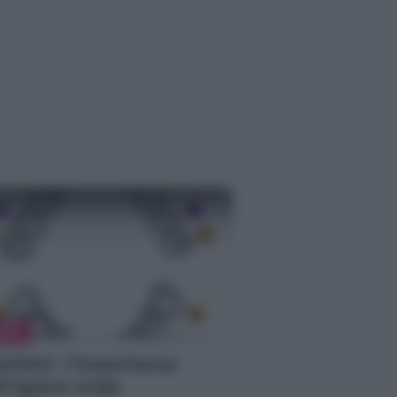
MMA
mbini: l’importanza
ll’igiene orale