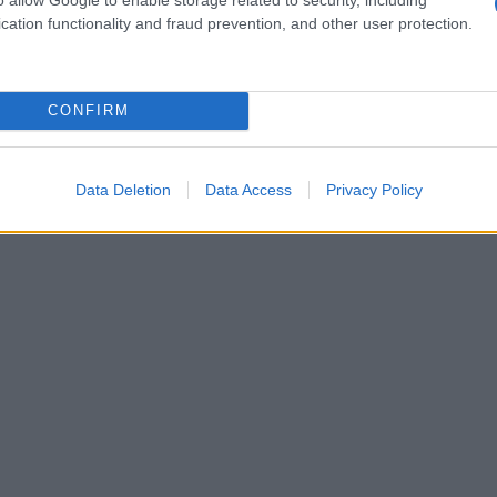
nno e le bolle saranno resistenti.
cation functionality and fraud prevention, and other user protection.
are in farmacia.
CONFIRM
Data Deletion
Data Access
Privacy Policy