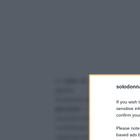
Le
bolle di sapone
, ormai da 
solodonna
genitori.
Si possono acquistare dei flaconci
If you wish 
sensitive in
giocattoli
e soprattutto dai riv
confirm your
occasione di eventi e manifestazio
Controllando anche tra gli scaf
Please note
based ads b
supermercato le vende.