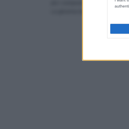
più i componenti si omogeneizzera
authenti
La glicerina liquida si può acquist