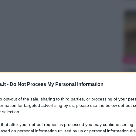
MA
Na
ri
generazioni, divertono i bambini ma anche i
.it -
Do Not Process My Personal Information
sc
ni di bolle di sapone nei negozi per bambini, di
to opt-out of the sale, sharing to third parties, or processing of your per
formation for targeted advertising by us, please use the below opt-out s
enditori ambulanti presenti nelle fiere o in
 selection.
ni.
fali, con piacere ho visto che anche qualche
 that after your opt-out request is processed you may continue seeing i
ased on personal information utilized by us or personal information dis