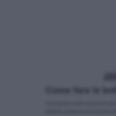
Come fare le bol
Con questa ricetta si possono far
Basterà comporre una miscela suff