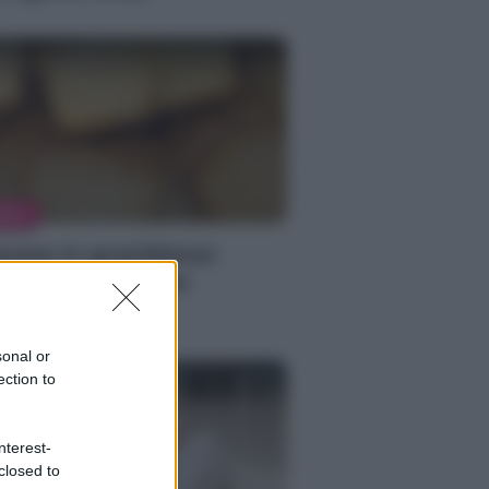
MMA
usea in gravidanza:
medi e trucchi per
onfiggerla
sonal or
ection to
nterest-
closed to