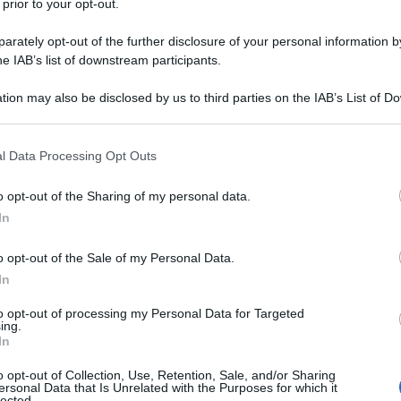
 prior to your opt-out.
invece di ricomprarlo, è possibile ricaricarlo a
MA
rately opt-out of the further disclosure of your personal information by
n passato? La riuscita però era sempre piuttosto
he IAB’s list of downstream participants.
Va
pr
tion may also be disclosed by us to third parties on the IAB’s List of 
antite bolle grandi, luccicanti e durature. Ecco
ne
 that may further disclose it to other third parties.
 that this website/app uses one or more Google services and may gath
l Data Processing Opt Outs
including but not limited to your visit or usage behaviour. You may click 
L
 to Google and its third-party tags to use your data for below specifi
o opt-out of the Sharing of my personal data.
ogle consent section.
Or
In
 sapone in casa
Ma
o opt-out of the Sale of my Personal Data.
ani
In
Or
Ma
to opt-out of processing my Personal Data for Targeted
iganti
ing.
In
Or
Ma
o opt-out of Collection, Use, Retention, Sale, and/or Sharing
ersonal Data that Is Unrelated with the Purposes for which it
lected.