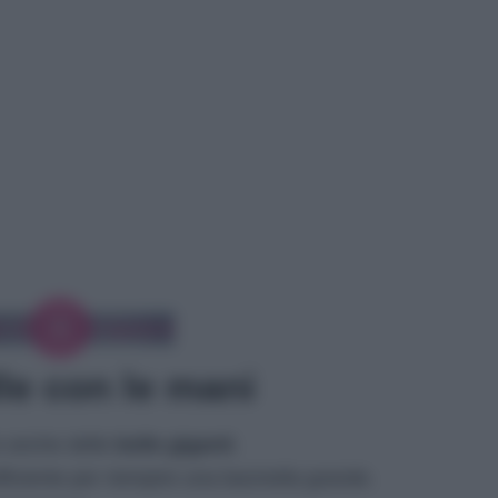
le con le mani
e anche delle
bolle giganti
.
iciente per riempire una bacinella grande.