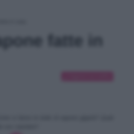
atte in casa
apone fatte in
Suggerisci una modifica
me si fanno le bolle di sapone giganti? Quali
lle con i bambini?