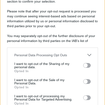
section to confirm your selection.
Please note that after your opt-out request is processed you
may continue seeing interest-based ads based on personal
information utilized by us or personal information disclosed to
third parties prior to your opt-out.
You may separately opt-out of the further disclosure of your
personal information by third parties on the IAB’s list of
downstream participants.
Personal Data Processing Opt Outs
This information may also be disclosed by us to third parties
on the IAB’s List of Downstream Participants that may further
I want to opt-out of the Sharing of my
disclose it to other third parties.
personal data.
Opted In
Please note that this website/app uses one or more Google
services and may gather and store information including but
I want to opt-out of the Sale of my
Personal Data.
not limited to your visit or usage behaviour. You may click to
Opted In
grant or deny consent to Google and its third-party tags to
use your data for below specified purposes in below Google
I want to opt-out of processing my
consent section.
Personal Data for Targeted Advertising.
Opted In