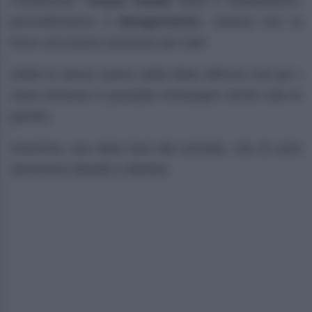
Certamente l’
acqua fredda
aiuta il metabolismo,
permettendone il
dimagrimento
, tuttavia non la
trovo una buona soluzione per tutti!
Infatti lo stesso autore della dieta afferma che per i
meno temerari è possibile immergere anche solo le
gambe.
Insomma, una dieta fuori dal normale, che di certo
alimenterà dibattiti e diatribe.