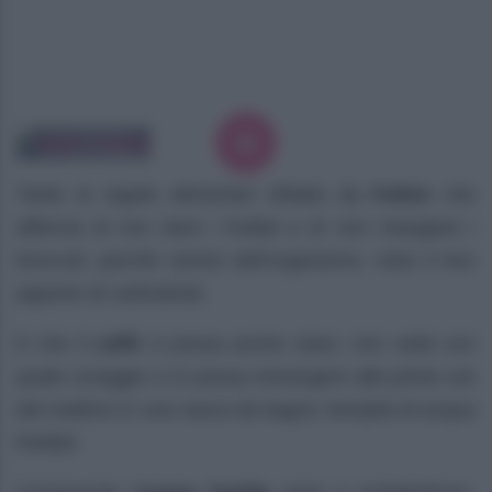
Tante le regole alimentari sfidate da
Fulton
che
afferma di non bere i frullati e di non mangiare i
broccoli, perchè nemici dell’organismo, visto il loro
apporto di carboidrati.
E che il
caffè
ci possa anche stare, non vedo con
quale coraggio ci si possa immergere alle prime ore
del mattino in una vasca da bagno riempita di acqua
fredda!