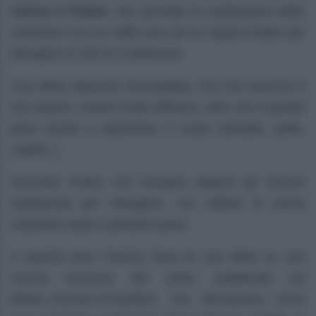
Venice A Fulton
, che prevede la sostituzione della
colazione con un caffè nero ed un bagno freddo per
dimagrire 9 chili in 6 settimane.
Una dieta alquanto strampalata, ma che assicura il
suo autore, essere molto efficace, oltre che a perder
peso anche a rigenerare il corpo (cellulite, pelle,
capelli..).
Secondo Fulton non bisogna seguire gli schemi
tradizionali per dimagrire, ma saltare la prima
colazione aiuta a perdere peso!
A quanto pare l’autore basa la sua dieta su una
ricerca francese del 2000, pubblicata sul
British Journal of Nutrition
, che dimostrava come