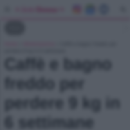
Diete
Home
»
Alimentazione
»
Caffè e bagno freddo per
perdere 9 kg in 6 settimane
Caffè e bagno
freddo per
perdere 9 kg in
6 settimane