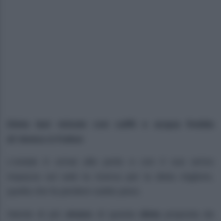
Dieta last minute con caffè e acqua fredda
di
Venice A Fulton
L’estate è ormai alle porte e con il suo arrivo
impazza sul web la ricerca per la dieta migliore,
quella che fa perdere subito peso.
Niente di più
strano
di questa
dieta
proposta da