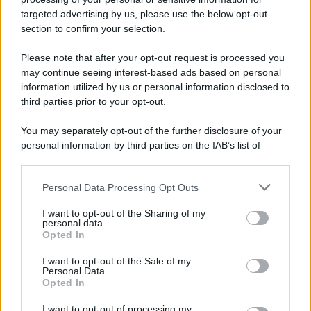
targeted advertising by us, please use the below opt-out
section to confirm your selection.
Please note that after your opt-out request is processed you
may continue seeing interest-based ads based on personal
information utilized by us or personal information disclosed to
third parties prior to your opt-out.
You may separately opt-out of the further disclosure of your
personal information by third parties on the IAB’s list of
downstream participants.
Personal Data Processing Opt Outs
This information may also be disclosed by us to third parties
on the IAB’s List of Downstream Participants that may further
I want to opt-out of the Sharing of my
disclose it to other third parties.
personal data.
Opted In
Please note that this website/app uses one or more Google
services and may gather and store information including but
I want to opt-out of the Sale of my
Personal Data.
not limited to your visit or usage behaviour. You may click to
Opted In
grant or deny consent to Google and its third-party tags to
use your data for below specified purposes in below Google
I want to opt-out of processing my