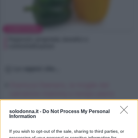
ALIMENTAZIONE
Peperoni: proprietà, benefici e
controindicazioni
Lo sapevi che...
Gianluca Gaetano, la moglie del
calciatore mamma a tempo pieno
Oroscopo del pomeriggio, sabato 8
solodonna.it -
Do Not Process My Personal
agosto
Information
Oroscopo del pomeriggio, sabato 8
If you wish to opt-out of the sale, sharing to third parties, or
agosto
processing of your personal or sensitive information for