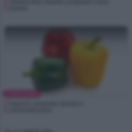
Vitamina B12: benefici, proprietà e dove
trovarla
ALIMENTAZIONE
Peperoni: proprietà, benefici e
controindicazioni
Lo sapevi che...