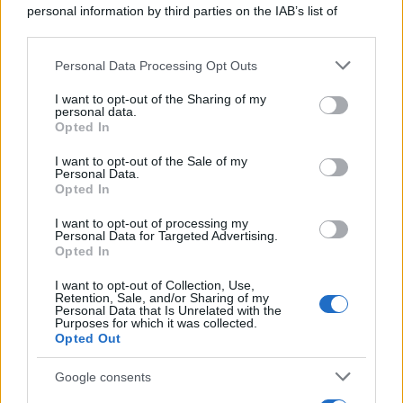
personal information by third parties on the IAB’s list of
downstream participants.
Personal Data Processing Opt Outs
This information may also be disclosed by us to third parties
on the IAB’s List of Downstream Participants that may further
I want to opt-out of the Sharing of my
disclose it to other third parties.
personal data.
Opted In
Please note that this website/app uses one or more Google
services and may gather and store information including but
I want to opt-out of the Sale of my
Personal Data.
not limited to your visit or usage behaviour. You may click to
Opted In
grant or deny consent to Google and its third-party tags to
use your data for below specified purposes in below Google
I want to opt-out of processing my
consent section.
Personal Data for Targeted Advertising.
Opted In
I want to opt-out of Collection, Use,
Retention, Sale, and/or Sharing of my
Personal Data that Is Unrelated with the
Purposes for which it was collected.
Opted Out
Google consents