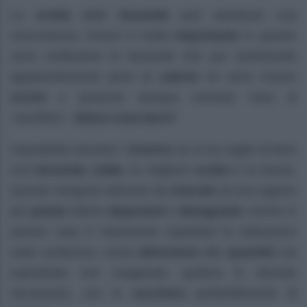
La
scelta
delle
bevande
può sembrare una
sciocchezza, invece è molto
importante
in quanto
sono moltissime le bevande che pur sembrando
apparentemente prive di
calorie
ne sono invece
ricche
e possono dunque rovinare mesi di
“sacrificio”.
Allora cosa bere?
Soprattutto durante l’
inverno
se si ha voglia di bere
una
bevanda calda
, la migliore
scelta
è la
tisana
.
Queste vengono ottenute da
miscele
di una oppure
più
piante
ottime
depuranti
e
dimagranti
. Anche in
questo caso è importante rispettare le indicazioni
sulle confezioni, ossia
attenzione
alle
quantità
ma
soprattutto non esagerate, qualora lo ritenete
necessario, con lo
zucchero
preferibilmente di