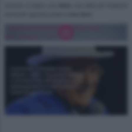
Quando si segue una
dieta
, una delle più frequenti
domande riguarda proprio
cosa bere
.