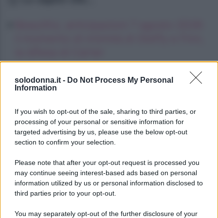
Beautiful, anticipazioni 7 agosto 2026:
il momento di intimità di Steffy e Finn,
la difesa di Carter
Oroscopo degli incontri impossibili,
solodonna.it -
Do Not Process My Personal
giovedì 6 agosto
Information
Jessica Simpson, la rinascita artistica e
If you wish to opt-out of the sale, sharing to third parties, or
personale della star
processing of your personal or sensitive information for
targeted advertising by us, please use the below opt-out
section to confirm your selection.
Please note that after your opt-out request is processed you
may continue seeing interest-based ads based on personal
information utilized by us or personal information disclosed to
third parties prior to your opt-out.
You may separately opt-out of the further disclosure of your