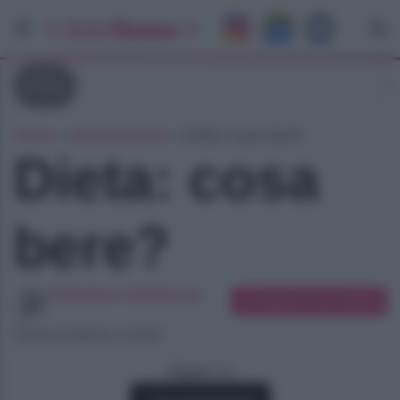
Diete
Home
»
Alimentazione
»
Dieta: cosa bere?
Dieta: cosa
bere?
Redazione SoloDonna
Suggerisci una modifica
Tempo di lettura: 2 minuti
Seguici su