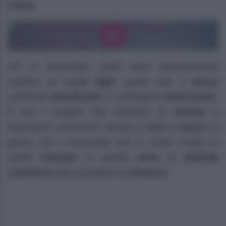
canna
.
Per le
bevande
la scelta deve assolutamente
ricadere su quelle
light
, quelle cioè a
basso
contenuto
dolcificante
e contengono
edulcorante
.
E per l’
acqua
? Per eliminare le
tossine
è
importante consumare almeno
1 litro e mezzo
al
giorno, ed è essenziale che la scelta ricada su
quella
naturale
, in quanto
priva
di
anidride
carbonica
evita di gonfiare lo
stomaco
.