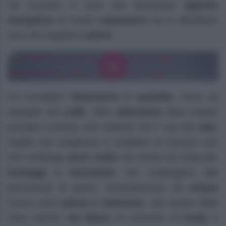
Gli
zuccheri
, è vero che forniscono
apporto
energetico
al nostro
organismo
ma è altrettanto
vero che regalano
calorie
.
Un consiglio?
Diminuirne
le
quantità
, come ad
esempio nel
caffè
. Altra
attenzione
deve essere
prestata a tavola, non soltanto con l’ uso del
sale
,
meglio non esagerare e scegliere al classico uno
che contenga
poco sodio
ma anche ad insaccati,
formaggi e merendine
che contengono alte
percentuali di grassi. Assolutamente da
evitare
invece sono
panna e maionese
, veri nemici della
linea mentre
via libera
al consumo di
frutta
e