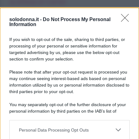
la difesa di Carter
Oroscopo degli incontri impossibili,
solodonna.it -
Do Not Process My Personal
giovedì 6 agosto
Information
Jessica Simpson, la rinascita artistica e
If you wish to opt-out of the sale, sharing to third parties, or
personale della star
processing of your personal or sensitive information for
targeted advertising by us, please use the below opt-out
section to confirm your selection.
Please note that after your opt-out request is processed you
may continue seeing interest-based ads based on personal
information utilized by us or personal information disclosed to
third parties prior to your opt-out.
You may separately opt-out of the further disclosure of your
personal information by third parties on the IAB’s list of
downstream participants.
Personal Data Processing Opt Outs
This information may also be disclosed by us to third parties
on the IAB’s List of Downstream Participants that may further