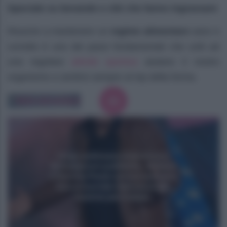
Speciale su bevande e cibi che fanno ingrassare
Riuscire a mantenere un
regime alimentare
sano e
corretto è uno dei passi fondamentali che uniti ad
attività sportiva
una regolare
aiutano il nostro
organismo a sentirsi sempre al top della forma.