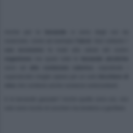
Anche per le
bevande
ci sono degli out da
osservare, come ad esempio
l’alcol
. Non soltanto l’
uso eccessivo
fa male alla salute del vostro
organismo
ma quasi tutte le
bevande alcoliche
sono ad
alto contenuto calorico
, soprattutto i
superalcolici meglio optare per un solo
bicchiere di
vino
che contiene anche sostanze antiossidanti.
E le bevande gassate? Anche quelle sono out, non
solo sono ricche di zuccheri ma tendono a gonfiare.