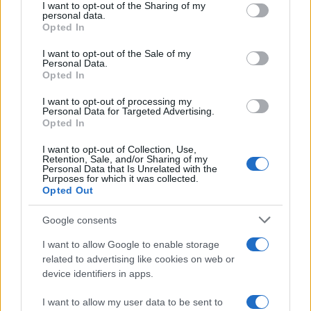
I want to opt-out of the Sharing of my
disclose it to other third parties.
personal data.
Opted In
Please note that this website/app uses one or more Google
services and may gather and store information including but
I want to opt-out of the Sale of my
Personal Data.
not limited to your visit or usage behaviour. You may click to
Opted In
grant or deny consent to Google and its third-party tags to
use your data for below specified purposes in below Google
I want to opt-out of processing my
consent section.
Personal Data for Targeted Advertising.
Opted In
I want to opt-out of Collection, Use,
Retention, Sale, and/or Sharing of my
Personal Data that Is Unrelated with the
Purposes for which it was collected.
Opted Out
Google consents
I want to allow Google to enable storage
related to advertising like cookies on web or
device identifiers in apps.
Seguici su Google News
I want to allow my user data to be sent to