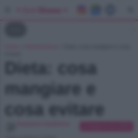
Diete
Home
»
Alimentazione
»
Dieta: cosa mangiare e cosa
evitare
Dieta: cosa
mangiare e
cosa evitare
Redazione SoloDonna
Suggerisci una modifica
Tempo di lettura: 2 minuti