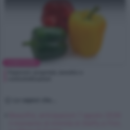
ALIMENTAZIONE
Peperoni: proprietà, benefici e
controindicazioni
Lo sapevi che...
Beautiful, anticipazioni 7 agosto 2026:
il momento di intimità di Steffy e Finn,