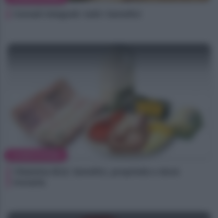
Cereali integrali: tutti i benefici
ALIMENTAZIONE
Vitamina B12: benefici, proprietà e dove
trovarla