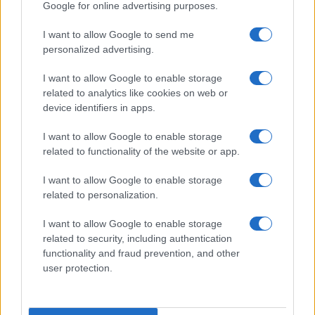
Google for online advertising purposes.
I want to allow Google to send me
personalized advertising.
I want to allow Google to enable storage
related to analytics like cookies on web or
device identifiers in apps.
CHI SIAMO
REDAZIONE
CONTATTI
I want to allow Google to enable storage
related to functionality of the website or app.
© 2026 - SOLODONNA - P.IVA 04827280654 - TESTATA REGISTRATA AL
TRIBUNALE DI NOCERA INFERIORE N. 6/2020 - RG N. 1338/2020
I want to allow Google to enable storage
ISCRIZIONE AL ROC N. 35792 – ISCRITTA ALL’ANSO (ASSOCIAZIONE
related to personalization.
NAZIONALE STAMPA ONLINE)
I want to allow Google to enable storage
Privacy e Notifiche
related to security, including authentication
functionality and fraud prevention, and other
Preferenze privacy
user protection.
Mappa del sito