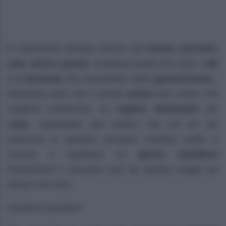
È importante dunque riuscire ad
evitare zuccheri,
sale, alcol e grassi
, insomma quelli che sono i
cibi
e le
bevande
che nonostante siano
gustosissime
,
diventano però veri e propri
nemici
per coloro che
vogliono mantenere un
regime alimentare
più
sano
. Importante, per evitare che ore ed ore
trascorse in palestra possano risultare inutili, è
riuscire a rispettare un
giusto equilibrio
limitandone il consumo così da sentirsi meglio sia
dentro che fuori.
Qualche esempio?