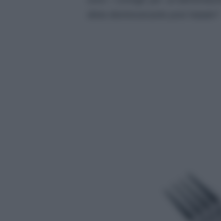
sono i consigli per un’alimentaz
dieta disintossicante post Natale?