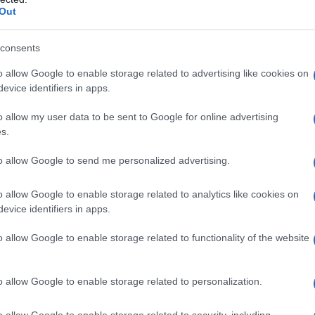
Out
uilibrata
, senza ricorrere a regimi punitivi.
Je
ri
consents
pe
o allow Google to enable storage related to advertising like cookies on
evice identifiers in apps.
o allow my user data to be sent to Google for online advertising
s.
to allow Google to send me personalized advertising.
o allow Google to enable storage related to analytics like cookies on
evice identifiers in apps.
o allow Google to enable storage related to functionality of the website
o allow Google to enable storage related to personalization.
o allow Google to enable storage related to security, including