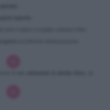
e
gassate
;
pezie saporite
;
t
come il vapore o la griglia, evitando il fritto;
al giorno
(un’efficiente disintossicazione
almeno
6 ore settimanali di attività fisica
, da