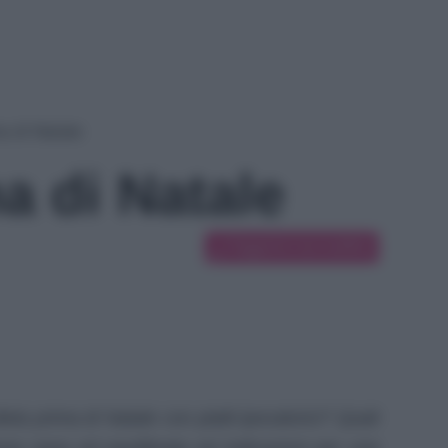
a di Natale
a di Natale
Suggerisci una modifica
eta prima di Natale con piatti ipocalorici? Quali