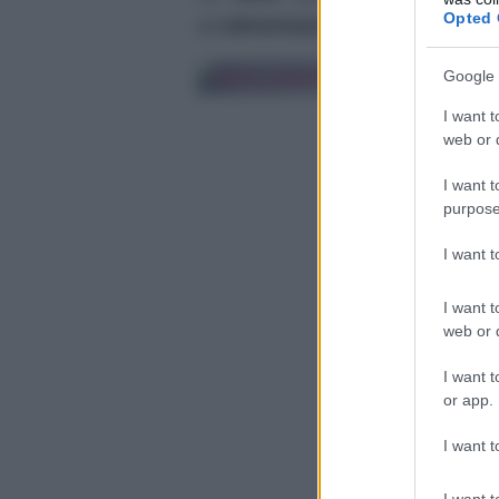
Opted 
un’
alimentazione semplice ed eq
Google 
I want t
web or d
I want t
purpose
I want 
I want t
web or d
I want t
or app.
I want t
I want t