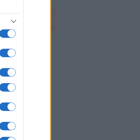
ssica Simpson, la
nascita artistica e
rsonale della star