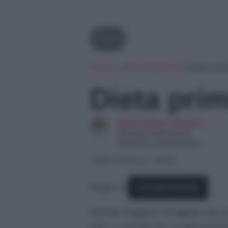
Diete
Home
»
Alimentazione
»
Dieta prim
Dieta prim
Massimiliano Grimaldi
Direttore responsabile
Giornalista professionista
Tempo di lettura: 1 minuto
Seguici su
Fonti Preferite
Perchè scegliere di seguire una di