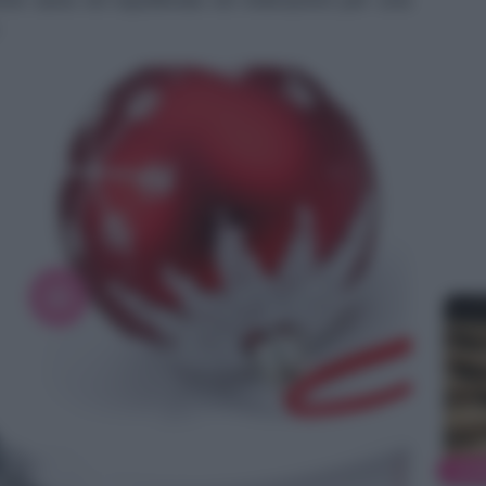
ione sana ed equilibrata ed indicazioni per una
ALI