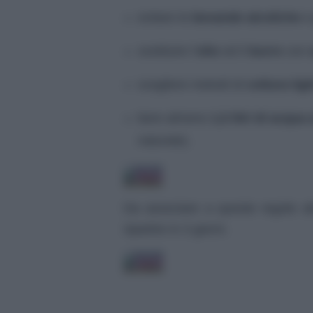
evitare le
bevande alcoliche
sostituire l’
olio
ed il
burro
con
s
scegliere metodi di
cottura ligh
bere almeno
1,5 litri di acqua 
naturale).
Da associare a queste regole 
ripartire in 3 giorni.