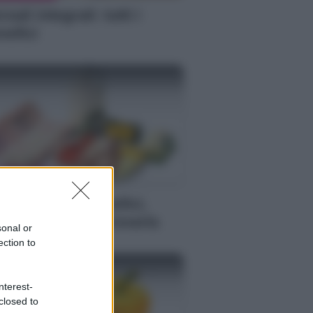
eali integrali: tutti i
nefici
MENTAZIONE
tamina B12: benefici,
oprietà e dove trovarla
sonal or
ection to
nterest-
closed to