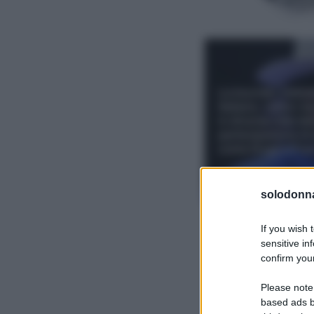
solodonna
If you wish 
sensitive in
confirm your
Please note
based ads b