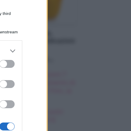
 third
MENTAZIONE
Downstream
peroni: proprietà,
nefici e controindicazioni
er and store
to grant or
o sapevi che...
ed purposes
autiful, anticipazioni 7
osto 2026: il momento di
timità di Steffy e Finn, la
fesa di Carter
oscopo degli incontri
possibili, giovedì 6
gosto