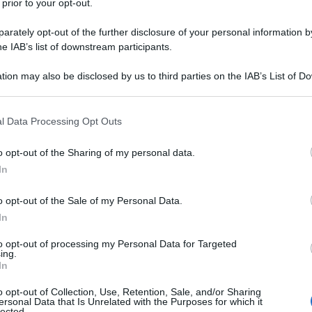
 prior to your opt-out.
rately opt-out of the further disclosure of your personal information by
he IAB’s list of downstream participants.
ALI
tion may also be disclosed by us to third parties on the IAB’s List of 
Pe
 that may further disclose it to other third parties.
be
 that this website/app uses one or more Google services and may gath
l Data Processing Opt Outs
including but not limited to your visit or usage behaviour. You may click 
L
 to Google and its third-party tags to use your data for below specifi
o opt-out of the Sharing of my personal data.
ogle consent section.
In
Be
ostro corpo a pasti e
cibi ipercalorici, grassi
e
ag
o opt-out of the Sale of my Personal Data.
in
In
di
to opt-out of processing my Personal Data for Targeted
ing.
Or
a dieta pre-Natalizia?
In
im
o opt-out of Collection, Use, Retention, Sale, and/or Sharing
ersonal Data that Is Unrelated with the Purposes for which it
a
 per i
15 giorni
prima dell’arrivo del
Natale
lected.