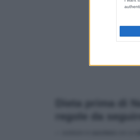
authenti
Dieta prima di N
regole da seguir
sostituire lo
zucchero
con un
d