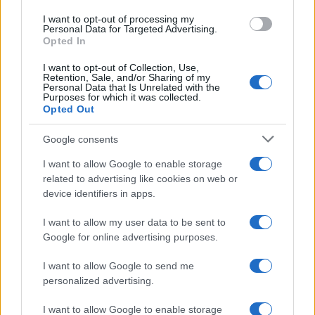
use your data for below specified purposes in below Google
I want to opt-out of processing my
consent section.
Personal Data for Targeted Advertising.
Opted In
I want to opt-out of Collection, Use,
Retention, Sale, and/or Sharing of my
Personal Data that Is Unrelated with the
Purposes for which it was collected.
Opted Out
Google consents
I want to allow Google to enable storage
related to advertising like cookies on web or
device identifiers in apps.
Seguici su Google News
I want to allow my user data to be sent to
Google for online advertising purposes.
I want to allow Google to send me
personalized advertising.
I want to allow Google to enable storage